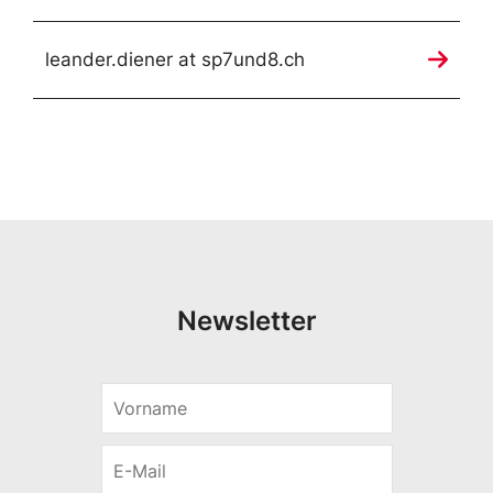
leander.diener at sp7und8.ch
Newsletter
V
o
r
E
n
-
a