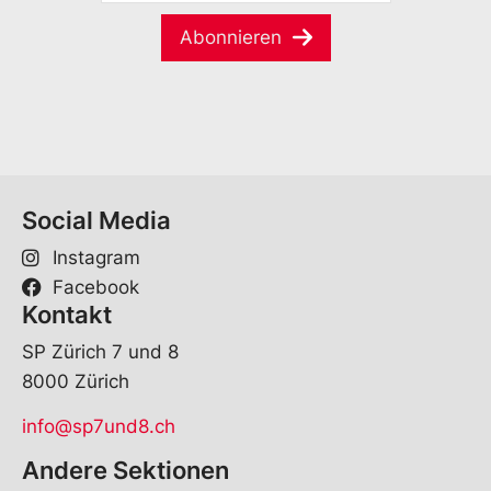
M
m
a
e
Abonnieren
i
*
l
*
Social Media
Instagram
Facebook
Kontakt
SP Zürich 7 und 8
8000 Zürich
info@sp7und8.ch
Andere Sektionen