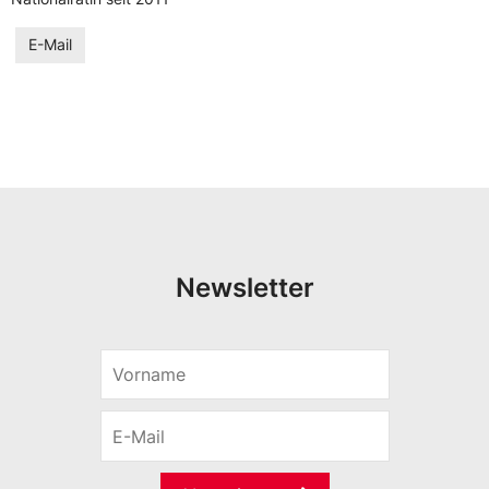
E-Mail
Newsletter
V
o
r
E
n
-
a
M
m
a