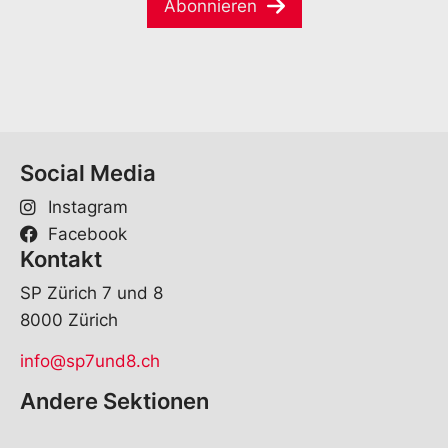
e
Abonnieren
i
*
l
*
Social Media
Instagram
Facebook
Kontakt
SP Zürich 7 und 8
8000 Zürich
info@sp7und8.ch
Andere Sektionen